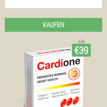
KAUFEN
€78
€39