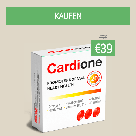
KAUFEN
€78
€39