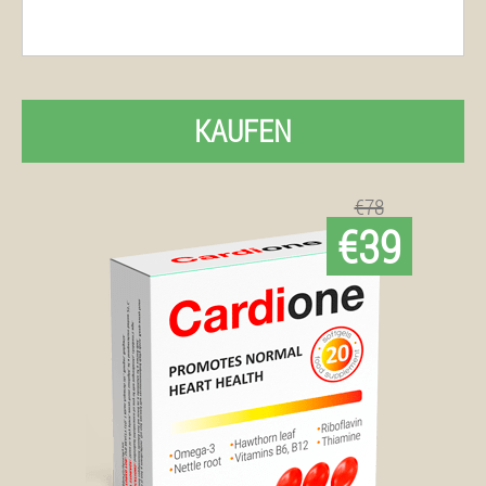
KAUFEN
€78
€39