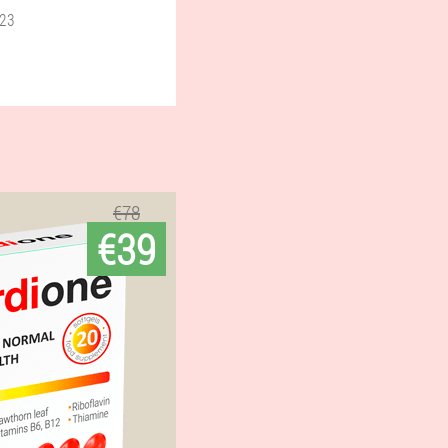
023
€78
€39