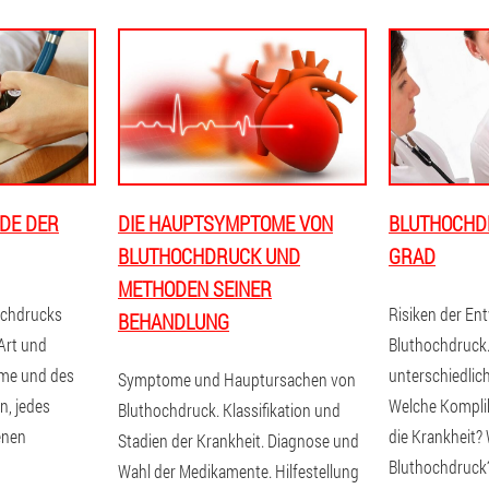
DE DER
DIE HAUPTSYMPTOME VON
BLUTHOCHDRU
BLUTHOCHDRUCK UND
GRAD
METHODEN SEINER
ochdrucks
Risiken der En
BEHANDLUNG
Art und
Bluthochdruc
ome und des
unterschiedlic
Symptome und Hauptursachen von
n, jedes
Welche Kompli
Bluthochdruck. Klassifikation und
enen
die Krankheit?
Stadien der Krankheit. Diagnose und
Bluthochdruck
Wahl der Medikamente. Hilfestellung