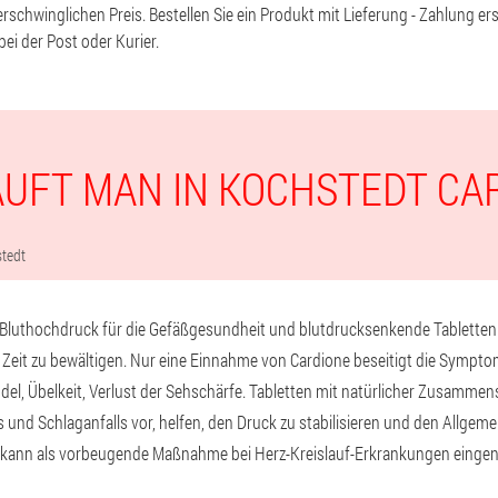
schwinglichen Preis. Bestellen Sie ein Produkt mit Lieferung - Zahlung ers
i der Post oder Kurier.
AUFT MAN IN KOCHSTEDT CA
tedt
luthochdruck für die Gefäßgesundheit und blutdrucksenkende Tabletten C
 Zeit zu bewältigen. Nur eine Einnahme von Cardione beseitigt die Sympt
el, Übelkeit, Verlust der Sehschärfe. Tabletten mit natürlicher Zusamm
s und Schlaganfalls vor, helfen, den Druck zu stabilisieren und den Allgem
e kann als vorbeugende Maßnahme bei Herz-Kreislauf-Erkrankungen eing