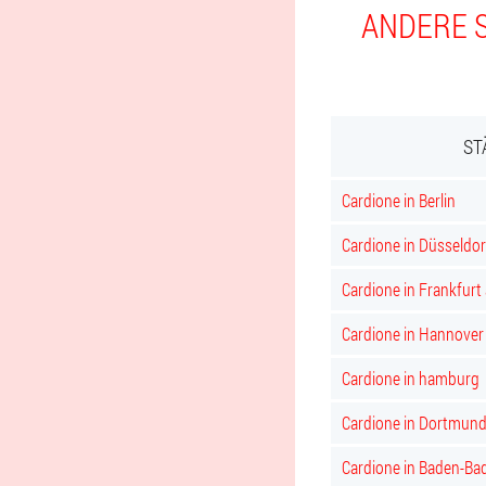
ANDERE S
ST
Cardione in Berlin
Cardione in Düsseldor
Cardione in Frankfurt
Cardione in Hannover
Cardione in hamburg
Cardione in Dortmun
Cardione in Baden-Ba