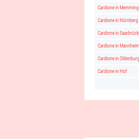
Cardione in Memming
Cardione in Nürnberg
Cardione in Saarbrüc
Cardione in Mannhei
Cardione in Oldenbur
Cardione in Hof