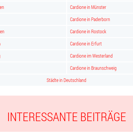
en
Cardione in Münster
Cardione in Paderborn
ken
Cardione in Rostock
m
Cardione in Erfurt
g
Cardione im Westerland
Cardione in Braunschweig
Städte in Deutschland
INTERESSANTE BEITRÄGE