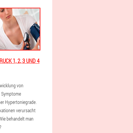
CK 1, 2, 3 UND 4
twicklung von
k. Symptome
her Hypertoniegrade.
kationen verursacht
 Wie behandelt man
?