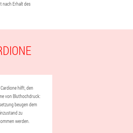
t nach Erhalt des
RDIONE
ardione hilft, den
ome von Bluthochdruck:
ensetzung beugen dem
einzustand zu
enommen werden.