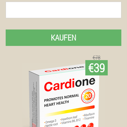
KAUFEN
€78
€39